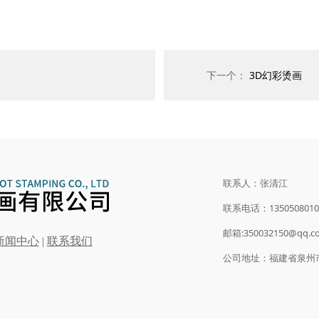
下一个：
3D幻彩烫画
联系人：张清江
联系电话：1350508010
邮箱:350032150@qq.
新闻中心
|
联系我们
公司地址：福建省泉州