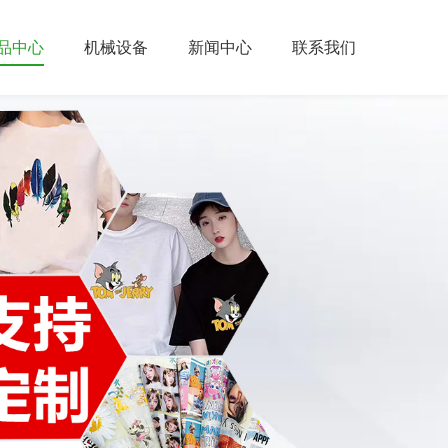
品中心
机械设备
新闻中心
联系我们