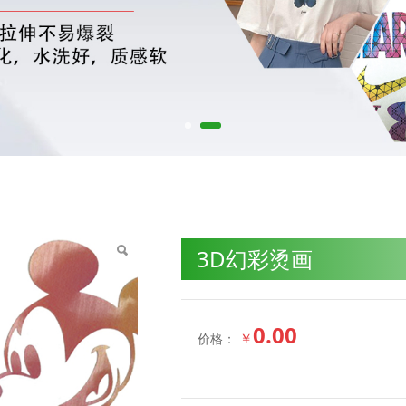
3D幻彩烫画
0.00
￥
价格：