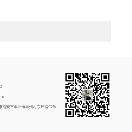
2
com
市南安市丰州镇丰州村东环路97号