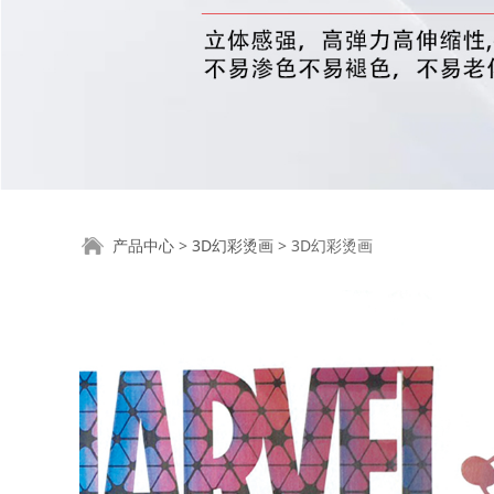
3D幻彩烫画
产品中心
>
3D幻彩烫画
>
3D幻彩烫画